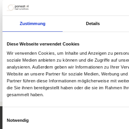
Anpassungs-Beratung vor
Ort
Zustimmung
Details
Sie möchten lieber eine persönliche
Anpassung und Anwendungsberatung
vor Ort in Anspruch nehmen. Wir sind
Diese Webseite verwendet Cookies
gerne persönlich für Sie nach
Wir verwenden Cookies, um Inhalte und Anzeigen zu personal
Terminvereinbarung an den Standorten
soziale Medien anbieten zu können und die Zugriffe auf uns
analysieren. Außerdem geben wir Informationen zu Ihrer Ve
Braunau und Salzburg da.
Website an unsere Partner für soziale Medien, Werbung und
Partner führen diese Informationen möglicherweise mit wei
die Sie ihnen bereitgestellt haben oder die sie im Rahmen Ih
gesammelt haben.
Einwilligungsauswahl
Notwendig