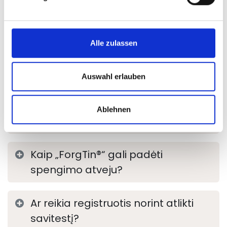
ausyse savitestis?
Kiek laiko trunka savitestis?
Alle zulassen
Ar savitestis nemokamas?
Auswahl erlauben
Ar savitestis yra medicininė
Ablehnen
diagnozė?
Kaip „ForgTin®“ gali padėti
spengimo atveju?
Ar reikia registruotis norint atlikti
savitestį?