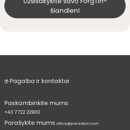
Užsisakykite savo ForgTin®
šiandien!
Pagalba ir kontaktai
Paskambinkite mums
+43 7722 22900
Parašykite mums
office@pansatori.com