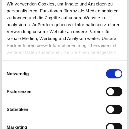
Wir verwenden Cookies, um Inhalte und Anzeigen zu
personalisieren, Funktionen für soziale Medien anbieten
zu können und die Zugriffe auf unsere Website zu
Individualus sprendimas
analysieren. Außerdem geben wir Informationen zu Ihrer
Verwendung unserer Website an unsere Partner für
Atlikite testą ir sužinokite, ar „ForgTin®“
soziale Medien, Werbung und Analysen weiter. Unsere
Jums tinka – su atitinkamais tolimesniais
Partner führen diese Informationen möglicherweise mit
žingsniais!
weiteren Daten zusammen, die Sie ihnen bereitgestellt
haben oder die sie im Rahmen Ihrer Nutzung der Dienste
gesammelt haben.
Einwilligungsauswahl
Notwendig
Jūsų klausimai – mūsų
Präferenzen
atsakymai
Statistiken
Kas yra „ForgTin®“ spengimo
Marketing