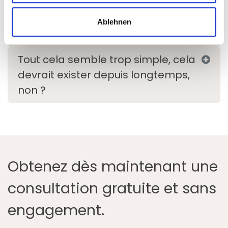
ForgTin est-il pris en charge par
Ablehnen
ma caisse d’assurance maladie ?
Tout cela semble trop simple, cela
devrait exister depuis longtemps,
non ?
Obtenez dès maintenant une
consultation gratuite et sans
engagement.