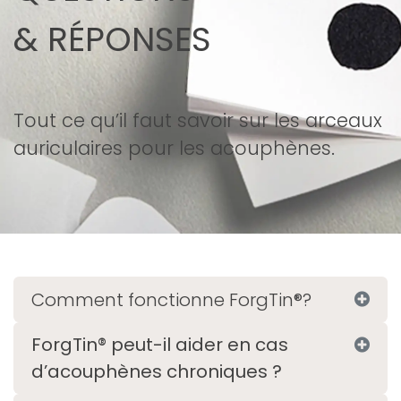
& RÉPONSES
Tout ce qu’il faut savoir sur les arceaux
auriculaires pour les acouphènes.
Comment fonctionne ForgTin®?
ForgTin® peut-il aider en cas
d’acouphènes chroniques ?