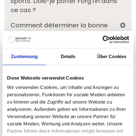
sports. Dois-je porter ForgTin dans
ce cas ?
Comment déterminer la bonne
taille de ForgTin pour moi ?
Puis-je utiliser ForgTin si je porte
Zustimmung
Details
Über Cookies
des lunettes ?
Puis-je utiliser ForgTin si je porte un
Diese Webseite verwendet Cookies
appareil auditif ?
Wir verwenden Cookies, um Inhalte und Anzeigen zu
personalisieren, Funktionen für soziale Medien anbieten
ForgTin est-il également adapté
zu können und die Zugriffe auf unsere Website zu
aux lobes d’oreilles attachés ?
analysieren. Außerdem geben wir Informationen zu Ihrer
Verwendung unserer Website an unsere Partner für
Qui ajuste ForgTin pour moi ?
soziale Medien, Werbung und Analysen weiter. Unsere
Partner führen diese Informationen möglicherweise mit