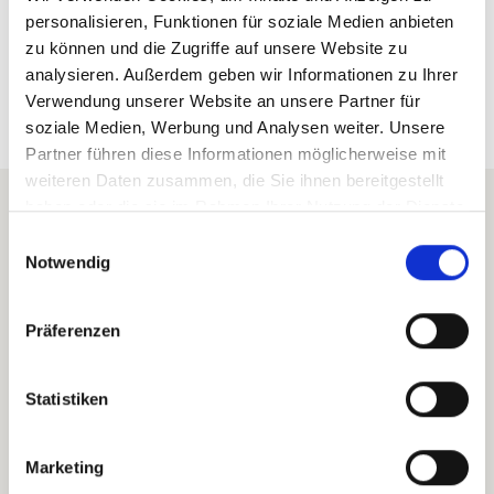
personalisieren, Funktionen für soziale Medien anbieten
zu können und die Zugriffe auf unsere Website zu
analysieren. Außerdem geben wir Informationen zu Ihrer
Verwendung unserer Website an unsere Partner für
soziale Medien, Werbung und Analysen weiter. Unsere
Partner führen diese Informationen möglicherweise mit
weiteren Daten zusammen, die Sie ihnen bereitgestellt
haben oder die sie im Rahmen Ihrer Nutzung der Dienste
Embouts auriculaires
gesammelt haben.
Einwilligungsauswahl
Notwendig
ForgTin® pour le traitement et
la thérapie des acouphènes.
Präferenzen
Statistiken
Acheter ForgTin®
Marketing