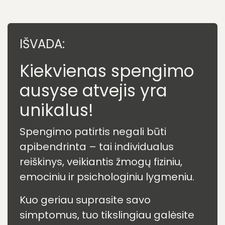
ypač naktį, spengimas tampa
aiškesnis ir gali kelti nerimą.
Fizinis ir emocinis išsekimas: Nuovargis
sumažina toleranciją spengimui ir gali
sukelti užburtą pervargimo bei
dirglumo ratą.
Padidintas dėmesys garsui: Kuo
daugiau dėmesio skiriate spengimui,
tuo labiau jį suvokiate.
IŠVADA:
Kiekvienas spengimo