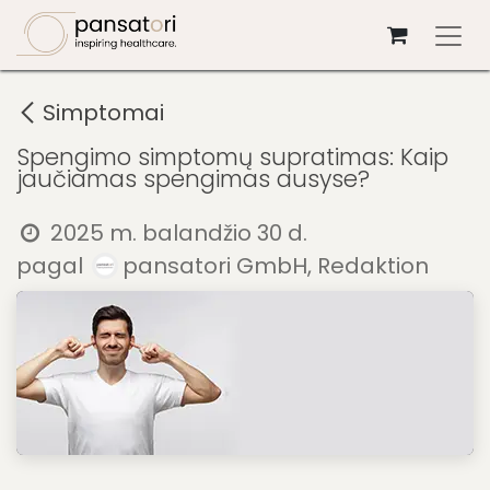
Skip to Content
Simptomai
Spengimo simptomų supratimas: Kaip
jaučiamas spengimas ausyse?
2025 m. balandžio 30 d.
pagal
pansatori GmbH, Redaktion