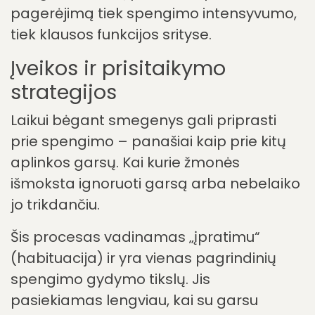
būtent toje dažnių srityje, kurioje
girdimas ir spengimas.
Dėl to spengimas tampa ryškesnis ir
dominuojantis klausos suvokime. Klausos
aparatai kai kuriais atvejais gali padėti
„subalansuoti“ garsinę patirtį.
Naudojant ForgTin® ausų atramėlius,
daugelis žmonių praneša apie
pagerėjimą tiek spengimo intensyvumo,
tiek klausos funkcijos srityse.
Įveikos ir prisitaikymo
strategijos