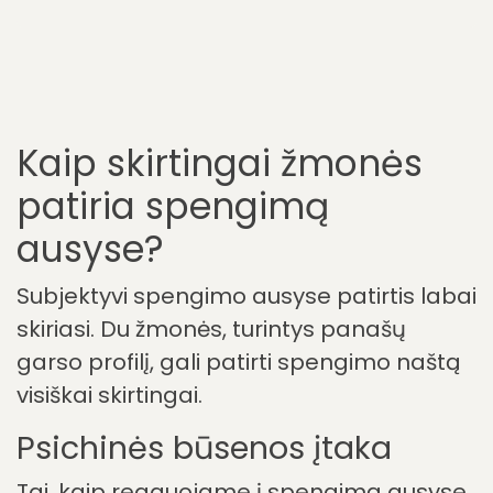
patiria pagerėjimą naudodamiesi
aktyviais judesio pratimais (žr.
ForgTin®-Pro programėlę), masažu,
kūno terapijos metodais ir
atsipalaidavimo technikomis.
Paprasčiausias būdas ilgainiui
sumažinti fizinius lydinčius simptomus
– tai kasdienis ForgTin® ausų
atramėlių naudojimas.
Kaip skirtingai žmonės