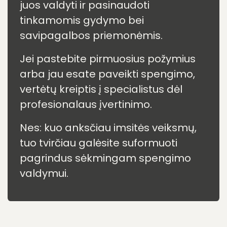
ausyse atvejis yra
unikalus!
Spengimo patirtis negali būti
apibendrinta – tai individualus
reiškinys, veikiantis žmogų fiziniu,
emociniu ir psichologiniu lygmeniu.
Kuo geriau suprasite savo
simptomus, tuo tikslingiau galėsite
juos valdyti ir pasinaudoti
tinkamomis gydymo bei
savipagalbos priemonėmis.
Jei pastebite pirmuosius požymius
arba jau esate paveikti spengimo,