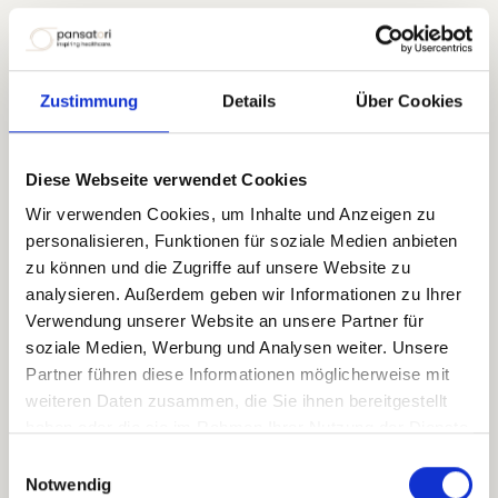
Kaip spengimas ausyse
pasireiškia kasdieniame
Zustimmung
Details
Über Cookies
gyvenime?
Diese Webseite verwendet Cookies
Spengimas ausyse nėra tik garsas – jis
Wir verwenden Cookies, um Inhalte und Anzeigen zu
daro įtaką visai kasdienio gyvenimo
personalisieren, Funktionen für soziale Medien anbieten
patirčiai:
zu können und die Zugriffe auf unsere Website zu
analysieren. Außerdem geben wir Informationen zu Ihrer
Verwendung unserer Website an unsere Partner für
soziale Medien, Werbung und Analysen weiter. Unsere
Partner führen diese Informationen möglicherweise mit
weiteren Daten zusammen, die Sie ihnen bereitgestellt
haben oder die sie im Rahmen Ihrer Nutzung der Dienste
gesammelt haben.
Einwilligungsauswahl
Notwendig