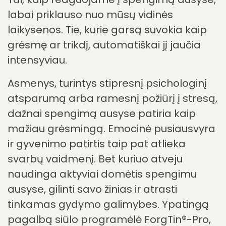
patiria spengimą
ausyse?
Subjektyvi spengimo ausyse patirtis labai
skiriasi. Du žmonės, turintys panašų
garso profilį, gali patirti spengimo naštą
visiškai skirtingai.
Psichinės būsenos įtaka
Tai, kaip reaguojame į spengimą ausyse,
labai priklauso nuo mūsų vidinės
laikysenos. Tie, kurie garsą suvokia kaip
grėsmę ar trikdį, automatiškai jį jaučia
intensyviau.
Asmenys, turintys stipresnį psichologinį