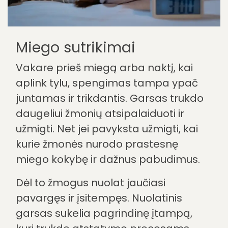
Miego sutrikimai
Vakare prieš miegą arba naktį, kai
aplink tylu, spengimas tampa ypač
juntamas ir trikdantis. Garsas trukdo
daugeliui žmonių atsipalaiduoti ir
užmigti. Net jei pavyksta užmigti, kai
kurie žmonės nurodo prastesnę
miego kokybę ir dažnus pabudimus.
Dėl to žmogus nuolat jaučiasi
pavargęs ir įsitempęs. Nuolatinis
garsas sukelia pagrindinę įtampą,