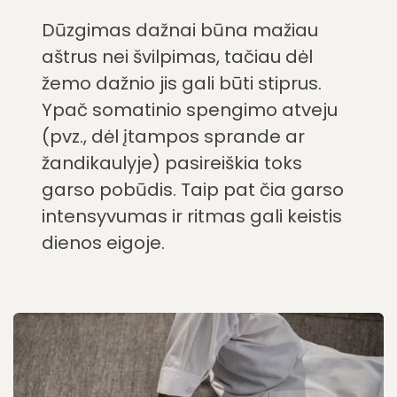
Dūzgimas dažnai būna mažiau
aštrus nei švilpimas, tačiau dėl
žemo dažnio jis gali būti stiprus.
Ypač somatinio spengimo atveju
(pvz., dėl įtampos sprande ar
žandikaulyje) pasireiškia toks
garso pobūdis. Taip pat čia garso
intensyvumas ir ritmas gali keistis
dienos eigoje.