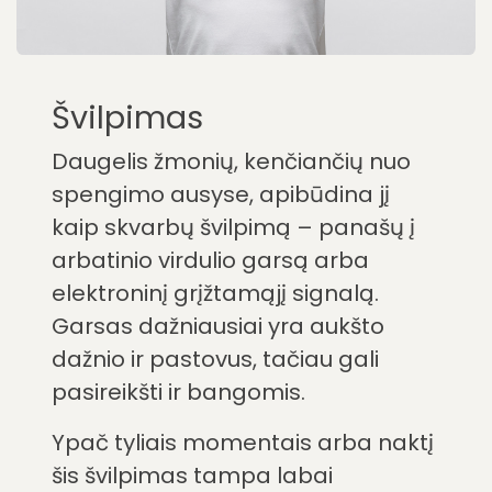
Švilpimas
Daugelis žmonių, kenčiančių nuo
spengimo ausyse, apibūdina jį
kaip skvarbų švilpimą – panašų į
arbatinio virdulio garsą arba
elektroninį grįžtamąjį signalą.
Garsas dažniausiai yra aukšto
dažnio ir pastovus, tačiau gali
pasireikšti ir bangomis.
Ypač tyliais momentais arba naktį
šis švilpimas tampa labai