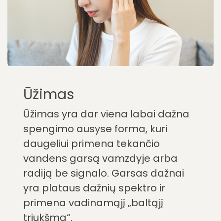
Ūžimas
Ūžimas yra dar viena labai dažna
spengimo ausyse forma, kuri
daugeliui primena tekančio
vandens garsą vamzdyje arba
radiją be signalo. Garsas dažnai
yra plataus dažnių spektro ir
primena vadinamąjį „baltąjį
triukšmą“.