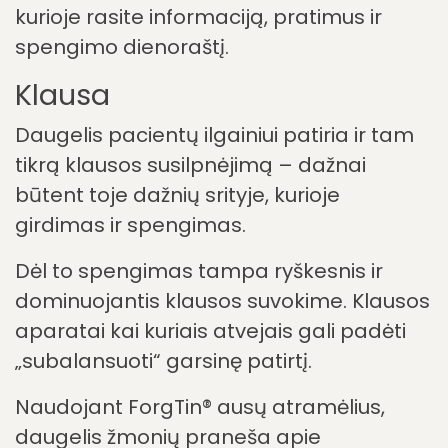
atsparumą arba ramesnį požiūrį į stresą,
dažnai spengimą ausyse patiria kaip
mažiau grėsmingą. Emocinė pusiausvyra
ir gyvenimo patirtis taip pat atlieka
svarbų vaidmenį. Bet kuriuo atveju
naudinga aktyviai domėtis spengimu
ausyse, gilinti savo žinias ir atrasti
tinkamas gydymo galimybes. Ypatingą
pagalbą siūlo programėlė ForgTin®-Pro,
kurioje rasite informaciją, pratimus ir
spengimo dienoraštį.
Klausa
Daugelis pacientų ilgainiui patiria ir tam
tikrą klausos susilpnėjimą – dažnai