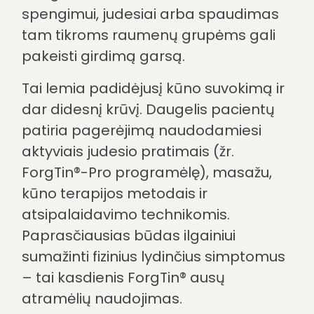
Fiziniai lydintys simptomai
Spengimas ausyse dažnai
neatsiranda vienas. Daugelis žmonių
skundžiasi įtampa sprande,
žandikaulio srityje ar net galvos
svaigimu. Esant somatiniam
spengimui, judesiai arba spaudimas
tam tikroms raumenų grupėms gali
pakeisti girdimą garsą.
Tai lemia padidėjusį kūno suvokimą ir
dar didesnį krūvį. Daugelis pacientų