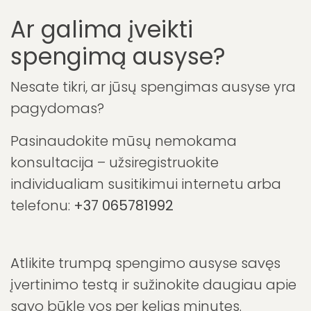
vertėtų kreiptis į specialistus dėl
profesionalaus įvertinimo.
Nes: kuo anksčiau imsitės veiksmų,
tuo tvirčiau galėsite suformuoti
pagrindus sėkmingam spengimo
valdymui.
Ar galima įveikti
spengimą ausyse?
Nesate tikri, ar jūsų spengimas ausyse yra
pagydomas?