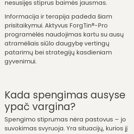
Laikui bėgant smegenys gali priprasti
prie spengimo – panašiai kaip prie kitų
aplinkos garsų. Kai kurie žmonės
išmoksta ignoruoti garsą arba nebelaiko
jo trikdančiu.
Šis procesas vadinamas „įpratimu“
(habituacija) ir yra vienas pagrindinių
spengimo gydymo tikslų. Jis
pasiekiamas lengviau, kai su garsu
nesusijęs stiprus baimės jausmas.
Informacija ir terapija padeda šiam
prisitaikymui. Aktyvus ForgTin®-Pro
programėlės naudojimas kartu su ausų
atramėliais siūlo daugybę vertingų