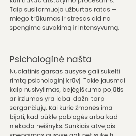
kuri trukdo atstatymo procesams.
Taip susiformuoja užburtas ratas –
miego trūkumas ir stresas didina
spengimo suvokimą ir intensyvumą.