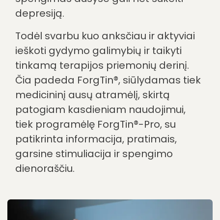
Psichologinė našta
Nuolatinis garsas ausyse gali sukelti
rimtą psichologinį krūvį. Tokie jausmai
kaip nusivylimas, bejėgiškumo pojūtis
ar irzlumas yra labai dažni tarp
sergančiųjų. Kai kurie žmonės ima
bijoti, kad būklė pablogės arba kad
niekada neišnyks. Sunkiais atvejais
spengimas ausyse gali net sukelti
depresiją.
Todėl svarbu kuo anksčiau ir aktyviai
ieškoti gydymo galimybių ir taikyti
tinkamą terapijos priemonių derinį.
Čia padeda ForgTin®, siūlydamas tiek