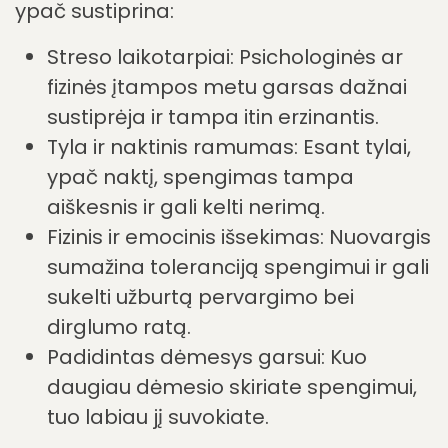
patarimų bei strategijų kasdieniam
gyvenimui.
Kada spengimas ausyse
ypač vargina?
Spengimo stiprumas nėra pastovus – jo
suvokimas svyruoja. Yra situacijų, kurios jį
ypač sustiprina:
Streso laikotarpiai: Psichologinės ar
fizinės įtampos metu garsas dažnai
sustiprėja ir tampa itin erzinantis.
Tyla ir naktinis ramumas: Esant tylai,