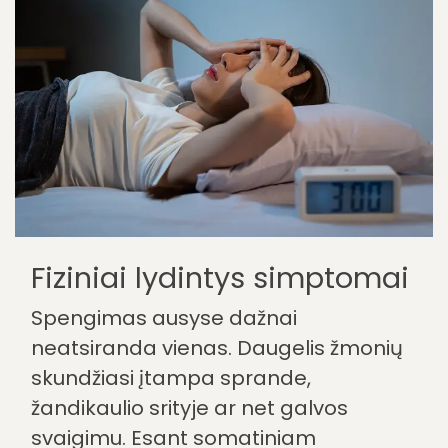
medicininį ausų atramėlį, skirtą
patogiam kasdieniam naudojimui,
tiek programėlę ForgTin®-Pro, su
patikrinta informacija, pratimais,
garsine stimuliacija ir spengimo
dienoraščiu.