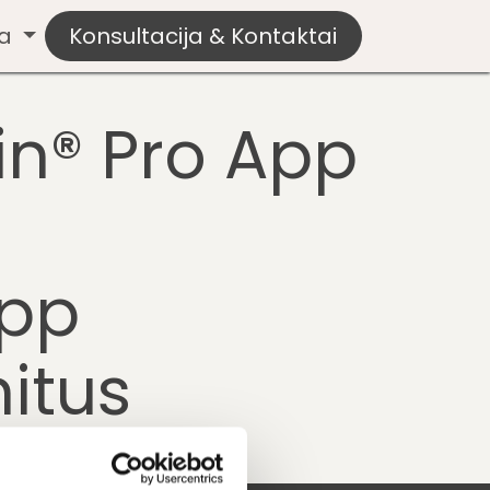
ba
p
Konsultacija & Kontaktai
in® Pro App
app
nitus