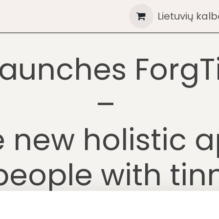
giniai
Žinios
Parduotuvė
Kontaktai
Lietuvių kal
Hel
launches ForgT
–
e new holistic 
people with tin