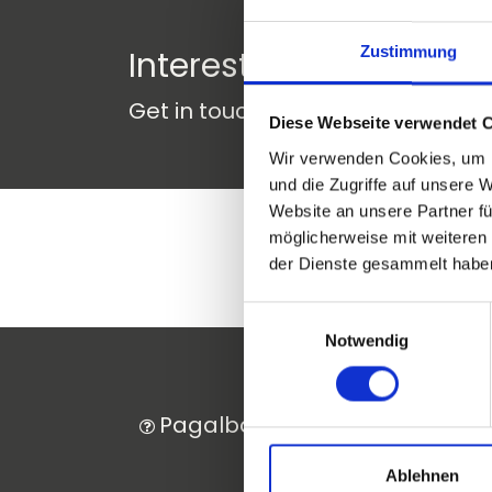
Zustimmung
Interested in a partne
Get in touch with us to learn mor
Diese Webseite verwendet 
Wir verwenden Cookies, um I
und die Zugriffe auf unsere 
Website an unsere Partner fü
möglicherweise mit weiteren
der Dienste gesammelt habe
Einwilligungsauswahl
Notwendig
Pagalba ir kontaktai
M
Ablehnen