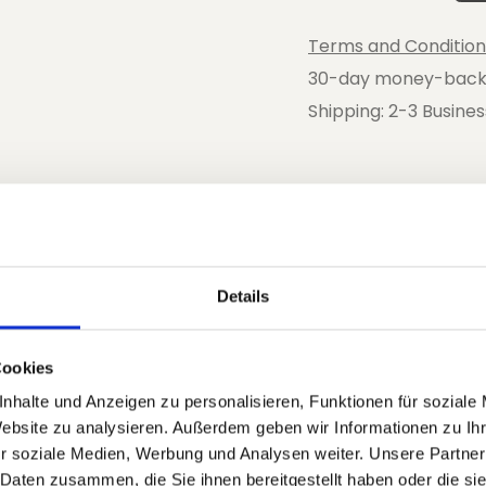
Terms and Condition
30-day money-back
Shipping: 2-3 Busine
tyti dydį
Lankelių pritaikymas
Pagalba
Details
Cookies
nhalte und Anzeigen zu personalisieren, Funktionen für soziale
itaikymo būdą
Website zu analysieren. Außerdem geben wir Informationen zu I
r soziale Medien, Werbung und Analysen weiter. Unsere Partner
Tin ausų lankeliai jums teiktų maksimalią n
 Daten zusammen, die Sie ihnen bereitgestellt haben oder die s