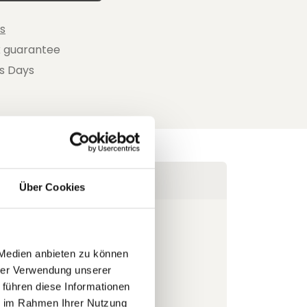
s
 guarantee
ss Days
 ir palaikymas
Über Cookies
 Medien anbieten zu können
hrer Verwendung unserer
 führen diese Informationen
audą ir būtų išvengta
ie im Rahmen Ihrer Nutzung