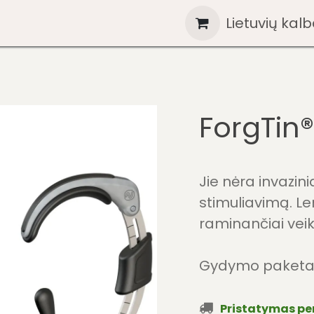
giniai
Žinios
Parduotuvė
Kontaktai
Lietuvių kal
Hel
ForgTin®
Jie nėra invazini
stimuliavimą. Le
raminančiai veik
Gydymo paketas
Pristatymas pe