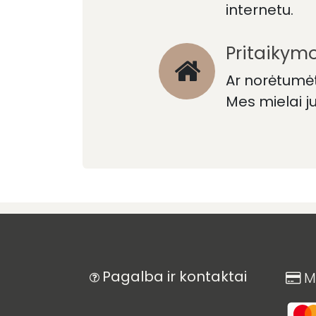
internetu.
Pritaikymo
Ar norėtumėt
Mes mielai j
Pagalba ir kontaktai
M