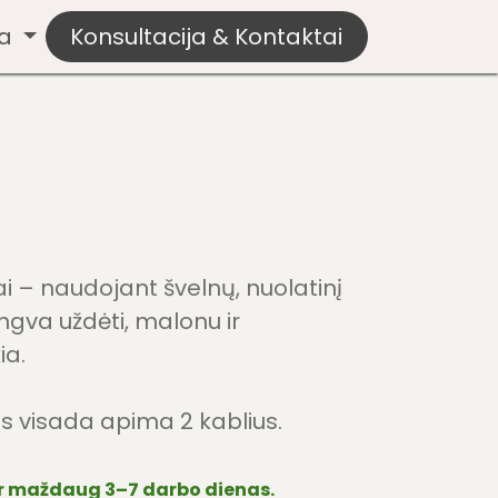
ba
p
Konsultacija & Kontaktai
ai – naudojant švelnų, nuolatinį
ngva uždėti, malonu ir
ia.
 visada apima 2 kablius.
r maždaug 3–7 darbo dienas.