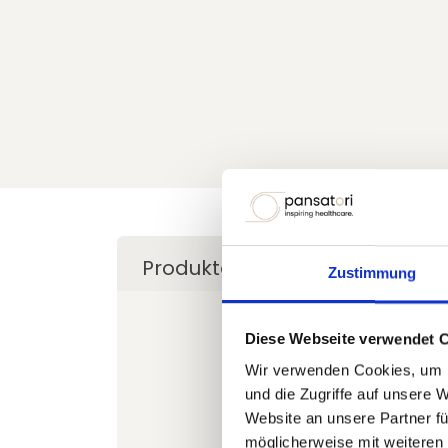
Produkto detalės
Kaip nusta
Zustimmung
Diese Webseite verwendet 
Wir verwenden Cookies, um I
Pasirinkite pr
und die Zugriffe auf unsere 
Website an unsere Partner fü
Mums svarbu, kad Forg
möglicherweise mit weiteren