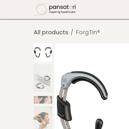
Skip to Content
ForgTin
Ren
All products
ForgTin®