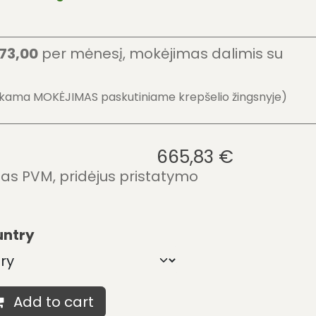
73,00
per mėnesį, mokėjimas dalimis su
a
kama MOKĖJIMAS paskutiniame krepšelio žingsnyje)
665,83
€
otas PVM, pridėjus pristatymo
untry
Add to cart