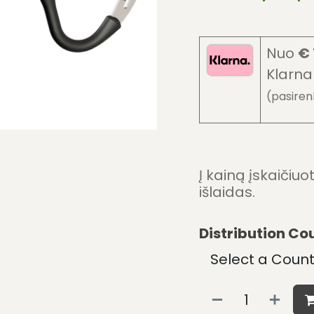
Nuo
€ 
Klarn
(pasiren
Į kainą įskaičiu
išlaidas.
Distribution Co