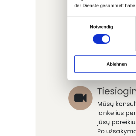
nepageidaujamų šalutin
der Dienste gesammelt habe
ForgTin ausų lankeliai 
Einwilligungsauswahl
Notwendig
Savęs p
Gavę užsakym
lankelius, k
Ablehnen
dėvėjimo ko
Tiesiogi
Mūsų konsult
lankelius pe
jūsų poreiki
Po užsakymo 