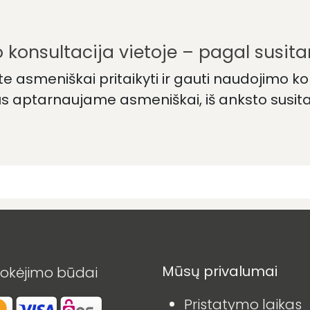
 konsultacija vietoje – pagal susit
e asmeniškai pritaikyti ir gauti naudojimo ko
us aptarnaujame asmeniškai, iš anksto susitar
Mūsų privalumai
okėjimo būdai
Pristatymo laikas