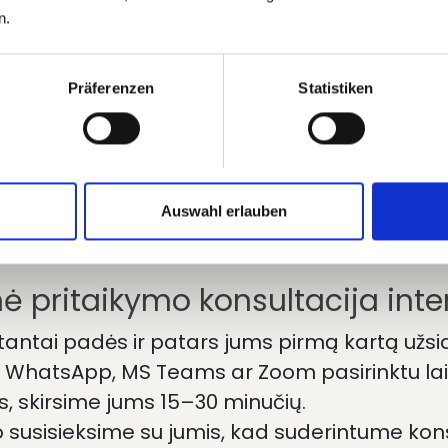
ių poveikių. Pasirinkite vieną iš pritaikymo 
n.
būtų teisingai pritaikyti.
Präferenzen
Statistiken
ritaikymas
ą, mes jums atsiųsime instrukcijas, kaip tin
artu su vaizdo įrašu, kad nuo pat pradžių užti
Auswahl erlauben
mfortą ir veiksmingumą.
nė pritaikymo konsultacija inte
antai padės ir patars jums pirmą kartą užs
r WhatsApp, MS Teams ar Zoom pasirinktu laik
us, skirsime jums 15–30 minučių.
susisieksime su jumis, kad suderintume kons