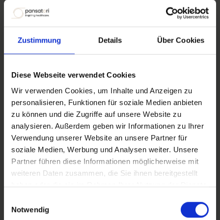
Электронная почта*
Zustimmung
Details
Über Cookies
Ваш запрос*
Diese Webseite verwendet Cookies
Wir verwenden Cookies, um Inhalte und Anzeigen zu
personalisieren, Funktionen für soziale Medien anbieten
Ваше сообщение*
zu können und die Zugriffe auf unsere Website zu
analysieren. Außerdem geben wir Informationen zu Ihrer
Verwendung unserer Website an unsere Partner für
soziale Medien, Werbung und Analysen weiter. Unsere
Partner führen diese Informationen möglicherweise mit
weiteren Daten zusammen, die Sie ihnen bereitgestellt
haben oder die sie im Rahmen Ihrer Nutzung der Dienste
отправлять
gesammelt haben.
Einwilligungsauswahl
Notwendig