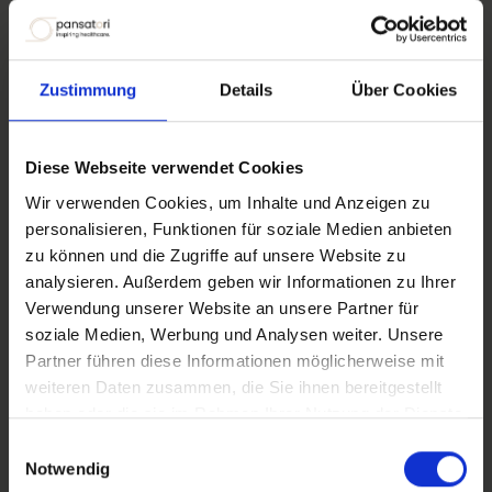
Your Concern *
Zustimmung
Details
Über Cookies
Diese Webseite verwendet Cookies
Your Message *
Wir verwenden Cookies, um Inhalte und Anzeigen zu
personalisieren, Funktionen für soziale Medien anbieten
zu können und die Zugriffe auf unsere Website zu
analysieren. Außerdem geben wir Informationen zu Ihrer
Verwendung unserer Website an unsere Partner für
soziale Medien, Werbung und Analysen weiter. Unsere
Partner führen diese Informationen möglicherweise mit
Send
weiteren Daten zusammen, die Sie ihnen bereitgestellt
haben oder die sie im Rahmen Ihrer Nutzung der Dienste
gesammelt haben.
Einwilligungsauswahl
Notwendig