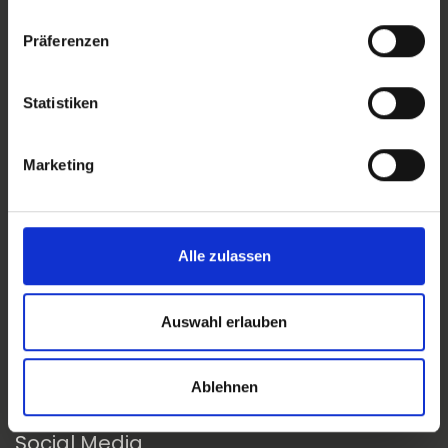
Präferenzen
Help & Contact
Statistiken
Call us
+43 7722 22900
Marketing
Write to us
office@pansatori.com
Alle zulassen
Auswahl erlauben
Ablehnen
Follow us on
Social Media