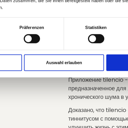
 Daten zusammen, die Sie ihnen bereitgestellt haben oder die s
n.
Präferenzen
Statistiken
Приложен
Auswahl erlauben
Приложение tilencio 
предназначенное для 
хронического шума в 
Доказано, что tilenci
тиннитусом с помощь
улучшить жизнь с эти