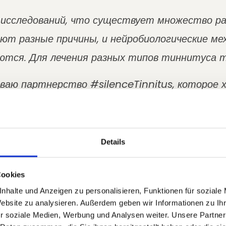
 исследований, что существует множество р
т разные причины, и нейробиологические ме
тся. Для лечения разных типов тиннитуса 
иваю партнерство #silenceTinnitus, которое 
роверенные методы терапии тиннитуса.
и из этого партнерства мы также сможем про
Details
метод терапии является наилучшим решением
Cookies
 Шлее • Эксперт по тиннитусу
nhalte und Anzeigen zu personalisieren, Funktionen für soziale
ESIT (
Website zu analysieren. Außerdem geben wir Informationen zu I
линарных исследований тиннитуса); Университетска
r soziale Medien, Werbung und Analysen weiter. Unsere Partner