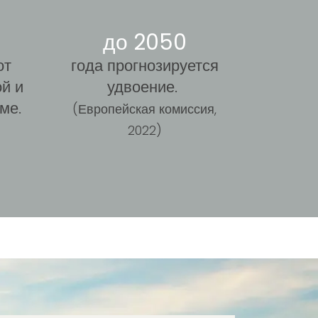
до 2050
от
года прогнозируется
ой и
удвоение.
ме.
(Европейская комиссия,
2022)