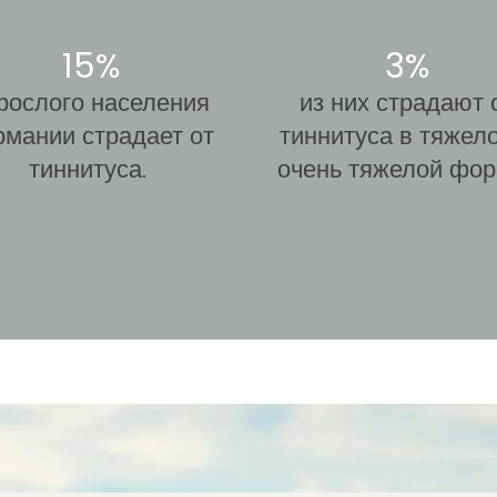
15%
3%
рослого населения
из них страдают 
рмании страдает от
тиннитуса в тяжел
тиннитуса.
очень тяжелой фор