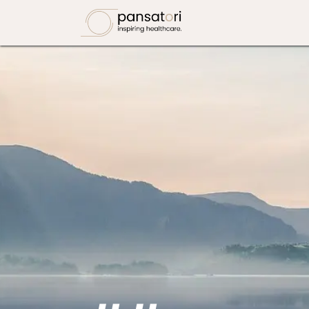
Перейти к содержимому
ForgTin
Мер