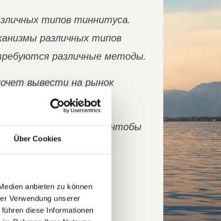
азличных типов тиннитуса.
ханизмы различных типов
требуются различные методы.
хочет вывести на рынок
двинуть исследование, чтобы
Über Cookies
 для какого пациента с
 Medien anbieten zu können
hrer Verwendung unserer
я клиника Регенсбурга
 führen diese Informationen