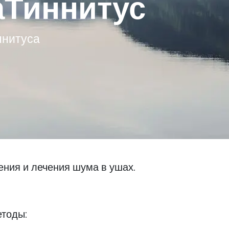
Тиннитус
ннитуса
ния и лечения шума в ушах.
тоды: