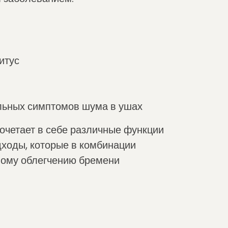
итус
льных симптомов шума в ушах
сочетает в себе различные функции
дходы, которые в комбинации
ному облегчению бремени