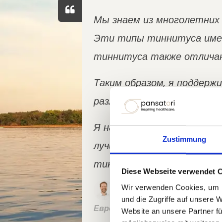
Мы знаем из многолетних
Эти типы тиннитуса имею
тиннитуса также отличаю
Таким образом, я поддерж
различные эмпирически п
Я надеюсь, что с данным
Zustimmung
лучше определить, какой 
тиннитусом.
Diese Webseite verwendet 
Проф. д-р Винфрид
Wir verwenden Cookies, um I
und die Zugriffe auf unsere 
Европейская школа междисцип
Website an unsere Partner fü