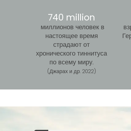
740 million
миллионов человек в
вз
настоящее время
Ге
страдают от
хронического тиннитуса
по всему миру.
(Джарах и др. 2022)