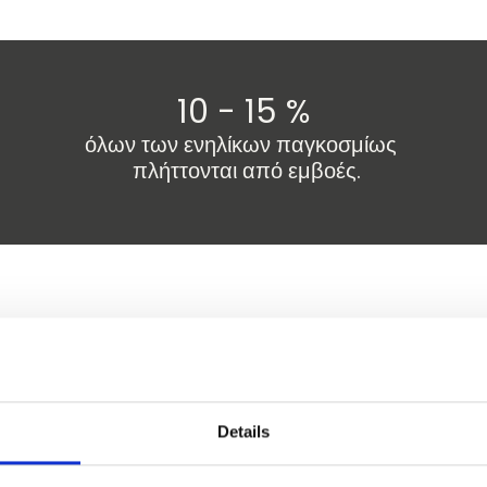
10 - 15 %
ν
όλων των ενηλίκων παγκοσμίως
πλήττονται από εμβοές.
#FightTinni
Details
διαλέξεων