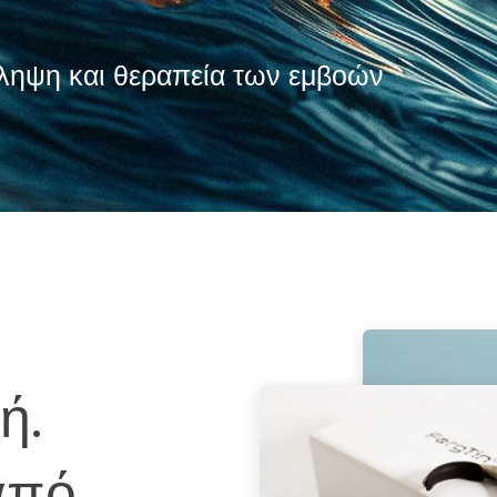
όληψη και θεραπεία των εμβοών
ή.
από