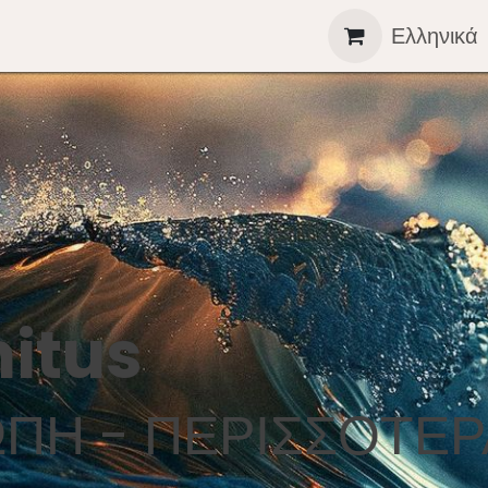
ηλώσεις
Γνώση
Κατάστημα
Επικοινωνία
Ελληνικά
He
itus
ΩΠΗ - ΠΕΡΙΣΣΟΤΕΡ