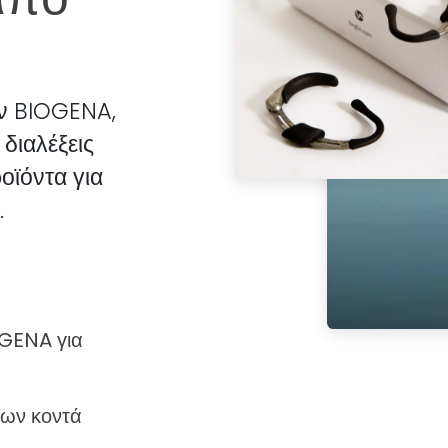
ην BIOGENA,
διαλέξεις
οϊόντα για
.
OGENA για
εων κοντά