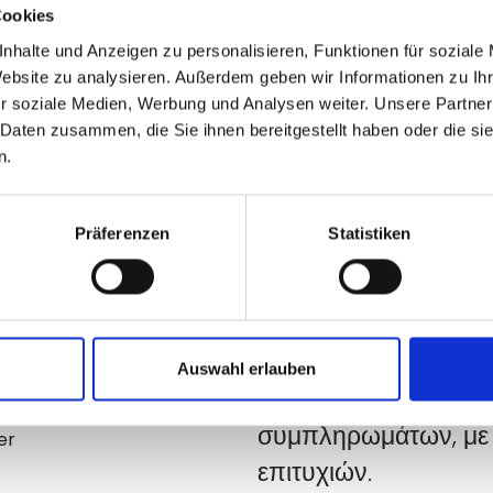
Cookies
Τι να περιμ
nhalte und Anzeigen zu personalisieren, Funktionen für soziale
Website zu analysieren. Außerdem geben wir Informationen zu I
Παρουσίαση των ακ
r soziale Medien, Werbung und Analysen weiter. Unsere Partner
καινοτόμος λύση για 
 Daten zusammen, die Sie ihnen bereitgestellt haben oder die s
των εμβοών – βασισ
n.
ευρήματα της έρευνα
ήχους στα αυτιά.
Präferenzen
Statistiken
Παρουσίαση των αιτί
καθώς και ο ρόλος 
- μια ολιστική προσ
Auswahl erlauben
συμπτωμάτων των ε
συμπληρωμάτων, με 
uer
επιτυχιών.