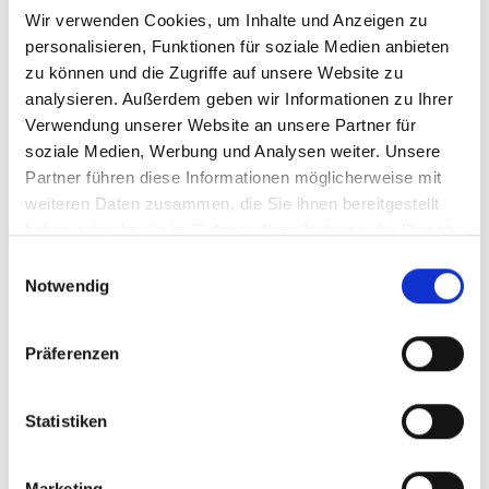
Mikronährstoffpräparate mit Studien und
Wir verwenden Cookies, um Inhalte und Anzeigen zu
Erfolgsbeispielen.
personalisieren, Funktionen für soziale Medien anbieten
zu können und die Zugriffe auf unsere Website zu
Unsere Tinnitus-ExpertInnen von pansatori und
analysieren. Außerdem geben wir Informationen zu Ihrer
zertifizierten BIOGENA MikronährstoffberaterInnen
Verwendung unserer Website an unsere Partner für
soziale Medien, Werbung und Analysen weiter. Unsere
stehen Ihnen zur Seite, um
Fragen zu
Partner führen diese Informationen möglicherweise mit
beantworten
und
individuelle Lösungen
für Ihre
weiteren Daten zusammen, die Sie ihnen bereitgestellt
Bedürfnisse zu finden.
haben oder die sie im Rahmen Ihrer Nutzung der Dienste
gesammelt haben.
Einwilligungsauswahl
Notwendig
Präferenzen
Statistiken
Marketing