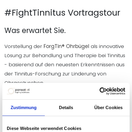
#FightTinnitus Vortragstour
Was erwartet Sie.
Vorstellung der
ForgTin® Ohrbügel
als innovative
Lösung zur Behandlung und Therapie bei Tinnitus
- basierend auf den neuesten Erkenntnissen aus
der Tinnitus-Forschung zur Linderung von
Ohrgeräuschen.
Vorstellung von Ursachen und
Behandlungsmethoden, sowie die
Rolle von
Zustimmung
Details
Über Cookies
Mikronährstoffen
- ein ganzheitlicher Ansatz zur
Linderung von Tinnitus-Symptomen durch
Diese Webseite verwendet Cookies