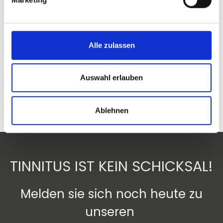
Alle zulassen
Mag. Klaus Grübl & Dr. Albert
Auswahl erlauben
Schmidbauer gemeinsam für #FightTinnitus
Ablehnen
TINNITUS IST KEIN SCHICKSAL!
Melden sie sich noch heute zu
unseren