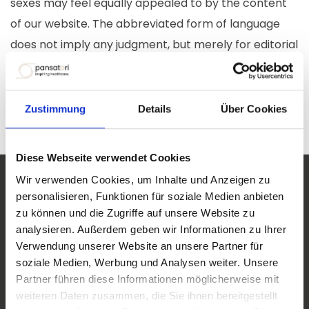
sexes may feel equally appealed to by the content
of our website. The abbreviated form of language
does not imply any judgment, but merely for editorial
reasons.
Thank you for your understanding!
Zustimmung
Details
Über Cookies
Diese Webseite verwendet Cookies
Wir verwenden Cookies, um Inhalte und Anzeigen zu
personalisieren, Funktionen für soziale Medien anbieten
Βοήθεια & Επικοινωνία
zu können und die Zugriffe auf unsere Website zu
analysieren. Außerdem geben wir Informationen zu Ihrer
Verwendung unserer Website an unsere Partner für
soziale Medien, Werbung und Analysen weiter. Unsere
Τηλ
+43 7722 22900
Partner führen diese Informationen möglicherweise mit
Στείλτε μας ένα μήνυμα
weiteren Daten zusammen, die Sie ihnen bereitgestellt
office@pansatori.com