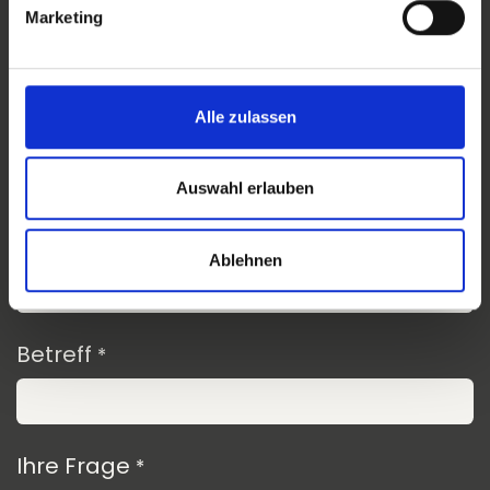
Ihr Name
Marketing
*
Alle zulassen
Telefon
Auswahl erlauben
Ihre E-Mail
*
Ablehnen
Betreff
*
Ihre Frage
*