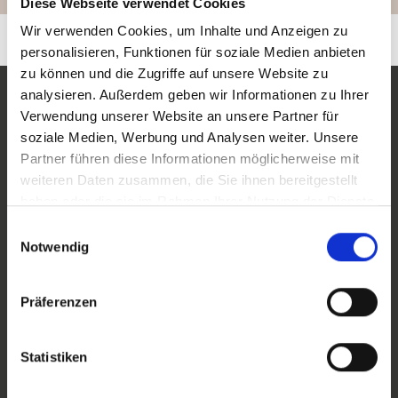
Diese Webseite verwendet Cookies
Wir verwenden Cookies, um Inhalte und Anzeigen zu
personalisieren, Funktionen für soziale Medien anbieten
zu können und die Zugriffe auf unsere Website zu
analysieren. Außerdem geben wir Informationen zu Ihrer
Sie haben Fragen?
Verwendung unserer Website an unsere Partner für
soziale Medien, Werbung und Analysen weiter. Unsere
Kontaktieren Sie uns gerne!
Partner führen diese Informationen möglicherweise mit
weiteren Daten zusammen, die Sie ihnen bereitgestellt
haben oder die sie im Rahmen Ihrer Nutzung der Dienste
gesammelt haben.
Einwilligungsauswahl
Sie haben Interesse an unseren Produkten oder
Notwendig
Fragen zu unserem Angebot? Sie erreichen uns
telefonisch unter
+43 7722 22900
oder nutzen Sie
Präferenzen
das Formular.
Wir freuen uns auf Ihre Anfrage.
Statistiken