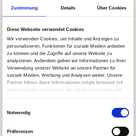
18:00
19:00
(
Europe/Vienna
)
Zustimmung
Details
Über Cookies
Ajouter au calendrier
Diese Webseite verwendet Cookies
Event Information
Wir verwenden Cookies, um Inhalte und Anzeigen zu
pansatori GmbH
personalisieren, Funktionen für soziale Medien anbieten
zu können und die Zugriffe auf unsere Website zu
Laabstrasse 96
5280 Braunau
analysieren. Außerdem geben wir Informationen zu Ihrer
Autriche
Verwendung unserer Website an unsere Partner für
soziale Medien, Werbung und Analysen weiter. Unsere
+43 7722 22900
Partner führen diese Informationen möglicherweise mit
office@pansatori.com
weiteren Daten zusammen, die Sie ihnen bereitgestellt
zum Veranstalter
haben oder die sie im Rahmen Ihrer Nutzung der Dienste
gesammelt haben.
Einwilligungsauswahl
Notwendig
Organizer
pansatori GmbH
Präferenzen
+43 7722 22900