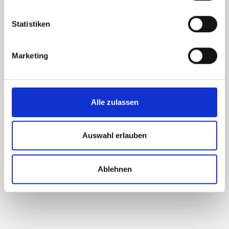
office@pansatori.com
Statistiken
Course Details
Participation is free and without
Marketing
obligation. .
Alle zulassen
Auswahl erlauben
Ablehnen