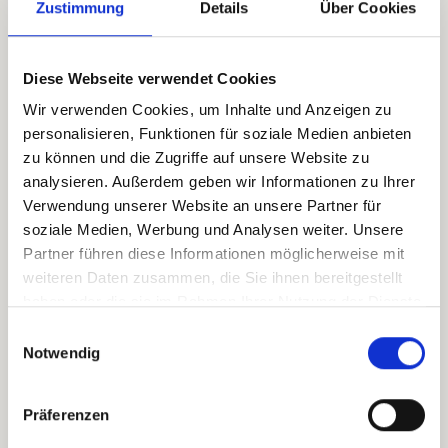
18:00
19:00
(
Europe/Vienna
)
Zustimmung
Details
Über Cookies
Zum Kalender hinzufügen
Diese Webseite verwendet Cookies
Wir verwenden Cookies, um Inhalte und Anzeigen zu
Event Information
personalisieren, Funktionen für soziale Medien anbieten
pansatori GmbH
zu können und die Zugriffe auf unsere Website zu
Laabstrasse 96
analysieren. Außerdem geben wir Informationen zu Ihrer
5280 Braunau
Verwendung unserer Website an unsere Partner für
Österreich
soziale Medien, Werbung und Analysen weiter. Unsere
+43 7722 22900
Partner führen diese Informationen möglicherweise mit
office@pansatori.com
weiteren Daten zusammen, die Sie ihnen bereitgestellt
haben oder die sie im Rahmen Ihrer Nutzung der Dienste
zum Veranstalter
gesammelt haben.
Einwilligungsauswahl
Notwendig
Organizer
pansatori GmbH
Präferenzen
+43 7722 22900