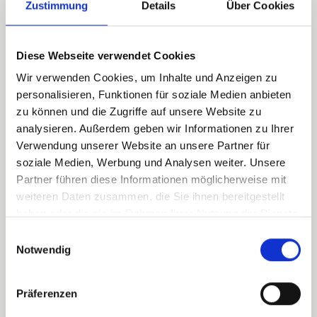
18:00
19:00
(
Europe/Vienna
)
Zustimmung
Details
Über Cookies
Zum Kalender hinzufügen
Diese Webseite verwendet Cookies
Wir verwenden Cookies, um Inhalte und Anzeigen zu
Event Information
personalisieren, Funktionen für soziale Medien anbieten
pansatori GmbH
zu können und die Zugriffe auf unsere Website zu
Laabstrasse 96
analysieren. Außerdem geben wir Informationen zu Ihrer
5280 Braunau
Verwendung unserer Website an unsere Partner für
Österreich
soziale Medien, Werbung und Analysen weiter. Unsere
+43 7722 22900
Partner führen diese Informationen möglicherweise mit
office@pansatori.com
weiteren Daten zusammen, die Sie ihnen bereitgestellt
haben oder die sie im Rahmen Ihrer Nutzung der Dienste
zum Veranstalter
gesammelt haben.
Einwilligungsauswahl
Notwendig
Organizer
pansatori GmbH
Präferenzen
+43 7722 22900