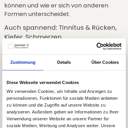
können und wie er sich von anderen
Formen unterscheidet.
Auch spannend: Tinnitus & Rücken,
Kiefer, Schmerzen
Studien zeigen: Es gibt Zusammenhänge
zwischen Tinnitus und orthopädischen
Zustimmung
Details
Über Cookies
Erkrankungen wie Arthrose oder
chronischen Schmerzen. Wir beleuchten
Diese Webseite verwendet Cookies
diese Verbindungen und zeigen, warum
Wir verwenden Cookies, um Inhalte und Anzeigen zu
ein ganzheitlicher Blick so wichtig ist.
personalisieren, Funktionen für soziale Medien anbieten
Warum Sie teilnehmen sollten:
zu können und die Zugriffe auf unsere Website zu
analysieren. Außerdem geben wir Informationen zu Ihrer
Verwendung unserer Website an unsere Partner für
Wissen, das weiterhilft
soziale Medien, Werbung und Analysen weiter. Unsere