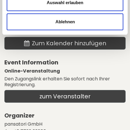
Auswahl erlauben
Date & Time
Mittwoch, 21. Januar 2026
Ablehnen
18:00
19:00
(
Europe/Vienna
)
Zum Kalender hinzufügen
Event Information
Online-Veranstaltung
Den Zugangslink erhalten Sie sofort nach Ihrer
Registrierung.
zum Veranstalter
Organizer
pansatori GmbH