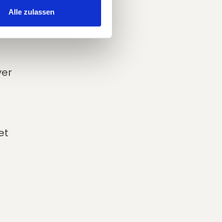
Alle zulassen
ver
et