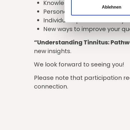
Knowledge that really helps
Ablehnen
Personal exchange with tinnit
Individual tips – without any 
New ways to improve your quali
“Understanding Tinnitus: Pathw
new insights.
We look forward to seeing you!
Please note that participation re
connection.