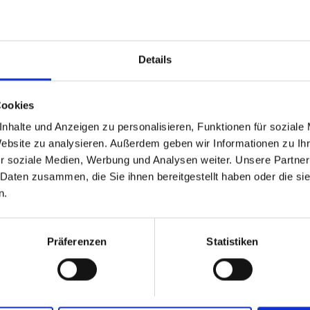
and discover new perspectives for more peac
Details
 tinnitus can be influenced by movements o
 This fascinating form is called
“somatic
Cookies
our hearing system is connected to the bod
nhalte und Anzeigen zu personalisieren, Funktionen für soziale
Website zu analysieren. Außerdem geben wir Informationen zu I
tic tinnitus and how it differs from other fo
r soziale Medien, Werbung und Analysen weiter. Unsere Partner
, Jaw, Pain
 Daten zusammen, die Sie ihnen bereitgestellt haben oder die s
n.
s between tinnitus and orthopedic conditions
n. We explore these connections and explain 
Präferenzen
Statistiken