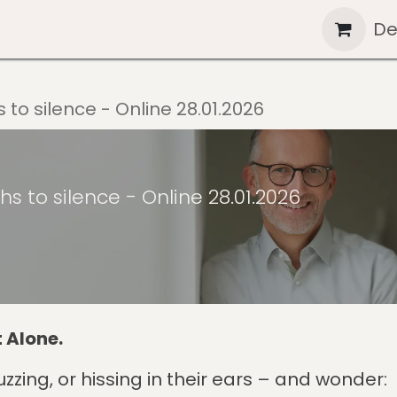
nts
Blog
Shop
Kontakt
Help
De
 to silence - Online 28.01.2026
s to silence - Online 28.01.2026
t Alone.
uzzing, or hissing in their ears – and wonder: