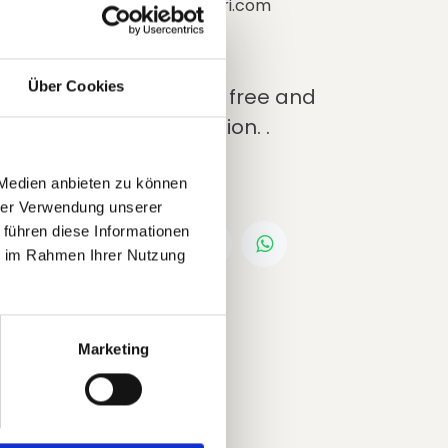
e of
office@pansatori.com
Course Details
Über Cookies
Participation is free and
r
without obligation. .
y.
 Medien anbieten zu können
hrer Verwendung unserer
rms.
 führen diese Informationen
ie im Rahmen Ihrer Nutzung
why a
Marketing