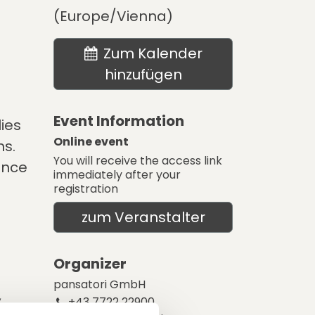
(
Europe/Vienna
)
Zum Kalender
hinzufügen
Event Information
ies
Online event
ms.
You will receive the access link
ence
immediately after your
registration
zum Veranstalter
Organizer
pansatori GmbH
,
+43 7722 22900