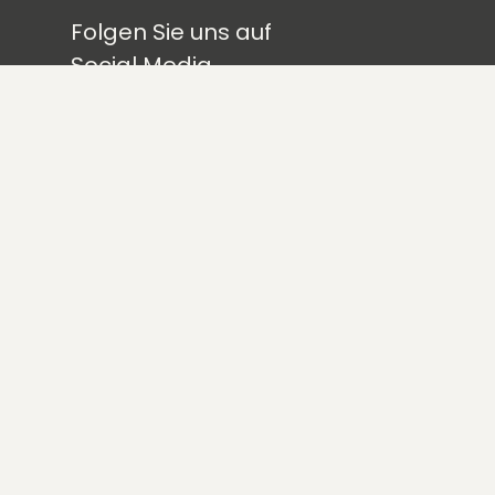
Folgen Sie uns auf
Social Media
e
ForgTin-App
herunterladen
takt