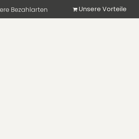
​ Unsere Vorteile
ere Bezahlarten
Lieferzeit 3-7 Werktag
Versand ab € 12,-
asierend auf
38 Google-Bewertungen
ausgezeichnet.
|
|
|
|
|
|
me
Über uns
Forschung
ForgTin
Presse
Shop
Kon