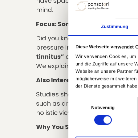
have space for your questions, 
mind.
Focus: Somatic Tinnitus
Zustimmung
Did you know that some forms of
pressure in the jaw or neck area?
Diese Webseite verwendet 
tinnitus”
and shows how closely 
Wir verwenden Cookies, um I
und die Zugriffe auf unsere 
We explain how to recognize soma
Website an unsere Partner fü
Also Interesting: Tinnitus & Back
möglicherweise mit weiteren
der Dienste gesammelt habe
Studies show that there are link
Einwilligungsauswahl
such as arthritis or chronic pai
Notwendig
holistic view is so important.
Why You Should Attend: