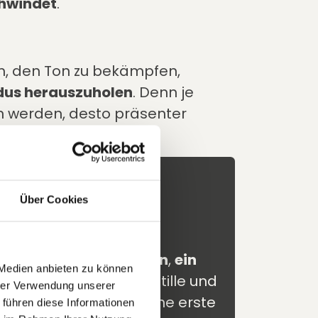
chwindet
.
m, den Ton zu bekämpfen,
us herauszuholen
. Denn je
n werden, desto präsenter
irale kommt in Gang.
Über Cookies
den
klänge
,
Regenrauschen
,
ein
 Medien anbieten zu können
n Kontrast zwischen Stille und
hrer Verwendung unserer
nden dadurch bereits eine erste
 führen diese Informationen