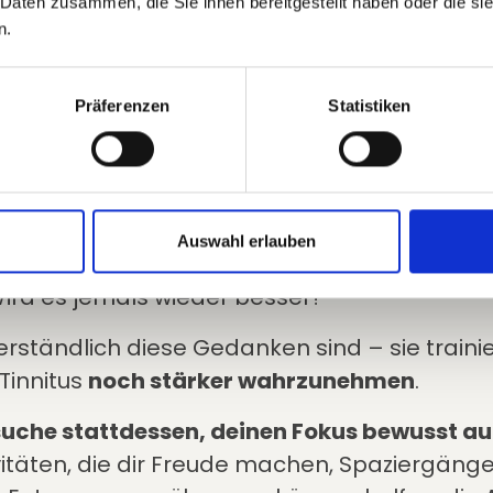
 Daten zusammen, die Sie ihnen bereitgestellt haben oder die s
tlastung.
n.
Präferenzen
Statistiken
e unbewusste Kontrolls
leicht kennst du auch den Drang, ständig zu 
st das Geräusch noch da?
Auswahl erlauben
st es lauter geworden?
ird es jemals wieder besser?
erständlich diese Gedanken sind – sie trainie
Tinnitus
noch stärker wahrzunehmen
.
uche stattdessen, deinen Fokus bewusst au
vitäten, die dir Freude machen, Spaziergän