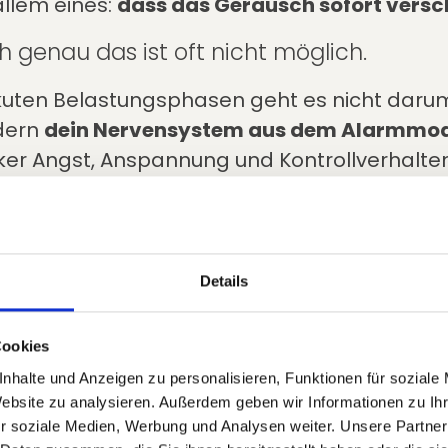
allem eines:
dass das Geräusch sofort vers
 genau das ist oft nicht möglich.
kuten Belastungsphasen geht es nicht daru
dern
dein Nervensystem aus dem Alarmmod
ker Angst, Anspannung und Kontrollverhalte
heint der Tinnitus häufig. Eine Belastungssp
Experten-Tipp:
Details
öllige Stille möglichst vermei
Cookies
ngenehme Hintergrundgeräusche wie
Natur
nhalte und Anzeigen zu personalisieren, Funktionen für soziale
ntilator oder ruhige Musik
können helfen, de
Website zu analysieren. Außerdem geben wir Informationen zu I
nnitus zu verringern. Viele Betroffene empfi
r soziale Medien, Werbung und Analysen weiter. Unsere Partner