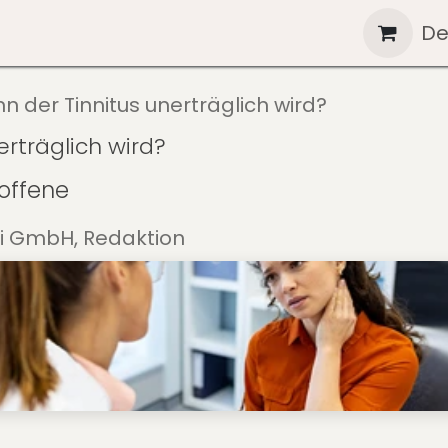
nts
Blog
Shop
Kontakt
Help
De
n der Tinnitus unerträglich wird?
erträglich wird?
roffene
i GmbH, Redaktion