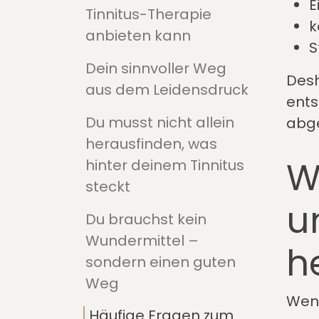
E
Tinnitus-Therapie
k
anbieten kann
S
Dein sinnvoller Weg
Desh
aus dem Leidensdruck
ents
Du musst nicht allein
abg
herausfinden, was
W
hinter deinem Tinnitus
steckt
un
Du brauchst kein
Wundermittel –
h
sondern einen guten
Weg
Wenn
Häufige Fragen zum