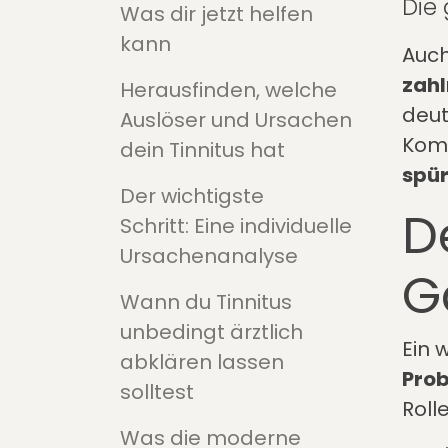
Die 
Was dir jetzt helfen
kann
Auch
zahl
Herausfinden, welche
deut
Auslöser und Ursachen
Komb
dein Tinnitus hat
spü
Der wichtigste
D
Schritt: Eine individuelle
Ursachenanalyse
G
Wann du Tinnitus
unbedingt ärztlich
Ein 
abklären lassen
Prob
solltest
Roll
Was die moderne