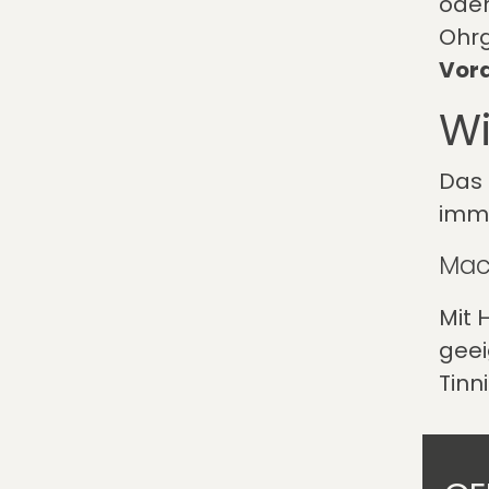
oder
Ohr
Vord
Wi
Das 
imme
Mac
Mit 
gee
Tinn