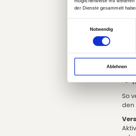
möglicherweise mit weiteren
En
der Dienste gesammelt habe
Einwilligungsauswahl
Notwendig
Di
Viel
I
Ablehnen
I
W
So v
den 
Vers
Akti