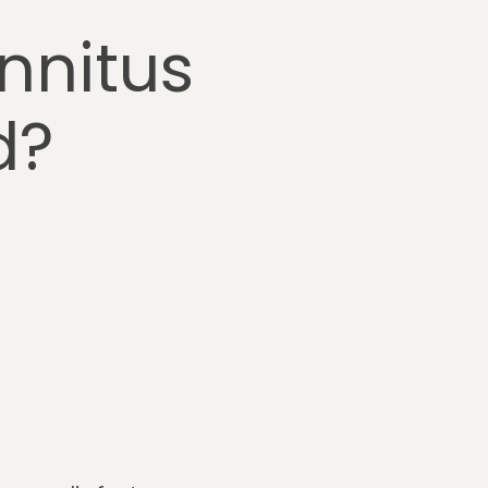
nnitus
d?