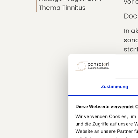
vor 
Thema Tinnitus
Doch
In a
son
stär
ersc
Zustimmung
V
Diese Webseite verwendet 
A
Wir verwenden Cookies, um I
Ve
und die Zugriffe auf unsere 
Ti
Website an unsere Partner fü