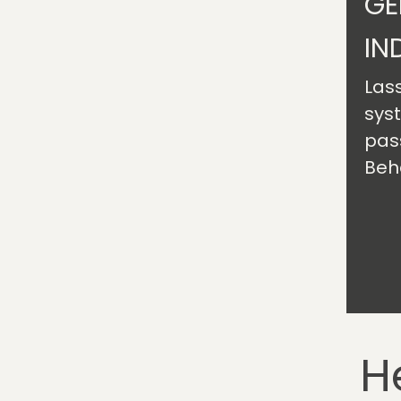
GE
IN
Lass
sys
pas
Beh
H