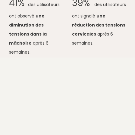
​
41%
39%
des utilisateurs
des utilisateurs
ont observé
une
ont signalé
une
diminution des
réduction des tensions
tensions dans la
cervicales
après 6
mâchoire
après 6
semaines.
semaines.
Ces résultats proviennent de
l’étude d’observation
menée parSchlee et al.
(2021).